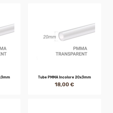
R
AJOUTER AU PANIER
8x3mm
Tube PMMA Incolore 20x3mm
18,00 €
Prix