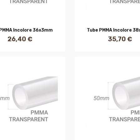
AJOUTER AU PANIER
AJOUTER AU PANIE
 PMMA Incolore 36x3mm
Tube PMMA Incolore 3
26,40 €
35,70 €
Prix
Prix