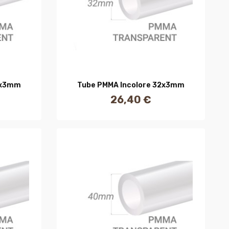
R
AJOUTER AU PANIER
0x3mm
Tube PMMA Incolore 32x3mm
26,40 €
Prix