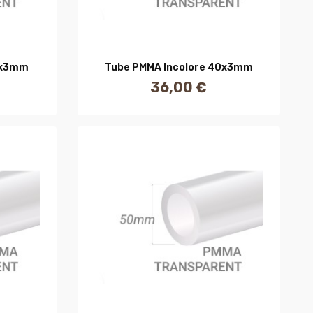
R
AJOUTER AU PANIER
8x3mm
Tube PMMA Incolore 40x3mm
36,00 €
Prix