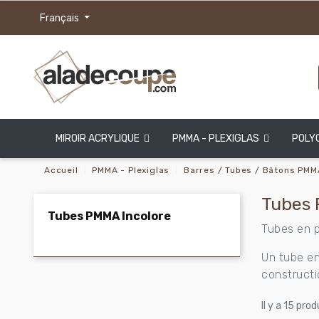
Français
MIROIR ACRYLIQUE
PMMA - PLEXIGLAS
POLY
Accueil
PMMA - Plexiglas
Barres / Tubes / Bâtons PMM
Tubes 
Tubes PMMA Incolore
Tubes en p
Un tube en
constructi
Il y a 15 prod