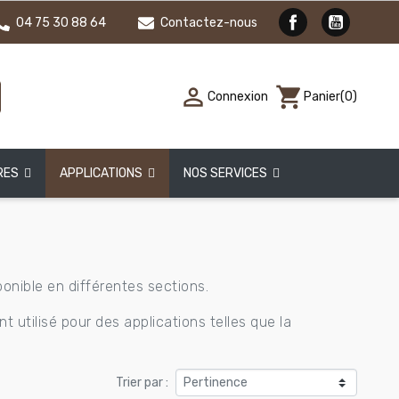
04 75 30 88 64
Contactez-nous

shopping_cart
Connexion
Panier
(0)
RES
APPLICATIONS
NOS SERVICES
sponible en différentes sections.
 utilisé pour des applications telles que la
Trier par :