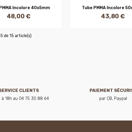
AJOUTER AU PANIER
AJOUTER AU PANIE
 PMMA Incolore 40x5mm
Tube PMMA Incolore 5
48,00 €
43,80 €
Prix
Prix
5 de 15 article(s)
SERVICE CLIENTS
PAIEMENT SÉCURI
 à 18h au 04 75 30 88 64
par CB, Paypal