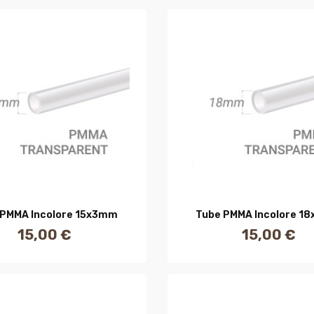
AJOUTER AU PANIER
AJOUTER AU PANIE
 PMMA Incolore 15x3mm
Tube PMMA Incolore 1
15,00 €
15,00 €
Prix
Prix