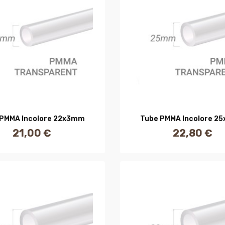
AJOUTER AU PANIER
AJOUTER AU PANIE
 PMMA Incolore 22x3mm
Tube PMMA Incolore 2
21,00 €
22,80 €
Prix
Prix