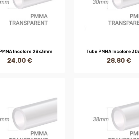
AJOUTER AU PANIER
AJOUTER AU PANIE
 PMMA Incolore 28x3mm
Tube PMMA Incolore 3
24,00 €
28,80 €
Prix
Prix