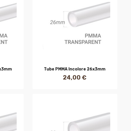
R
AJOUTER AU PANIER
5x3mm
Tube PMMA Incolore 26x3mm
24,00 €
Prix