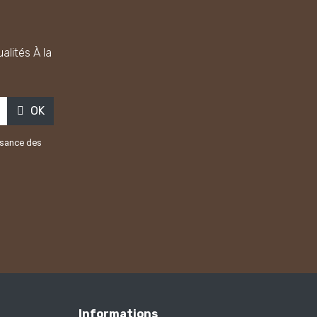
alités À la
OK
issance des
Informations