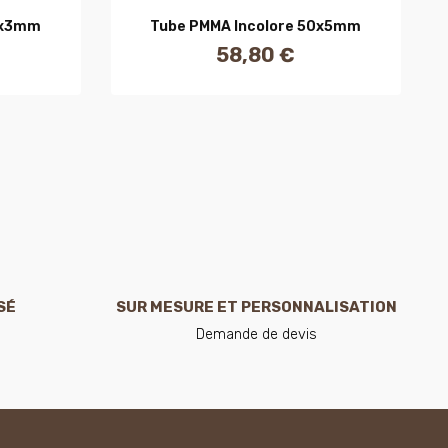
R
AJOUTER AU PANIER
0x3mm
Tube PMMA Incolore 50x5mm
58,80 €
Prix
SÉ
SUR MESURE ET PERSONNALISATION
Demande de devis