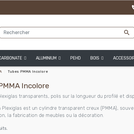

CARBONATE
ALUMINIUM
PEHD
BOIS
ACCESSOI
A
Tubes PMMA Incolore
PMMA Incolore
lexiglas transparents, polis sur la longueur du profilé et di
 Plexiglas est un cylindre transparent creux (PMMA), souvent
on, la fabrication de meubles ou la décoration.
uits.