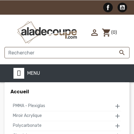

shopping_cart
(0)

MENU
Accueil

PMMA - Plexiglas

Miroir Acrylique

Polycarbonate