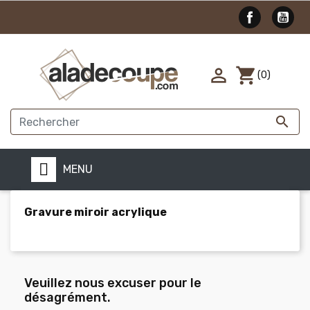

shopping_cart
(0)

MENU
Gravure miroir acrylique
Veuillez nous excuser pour le
désagrément.