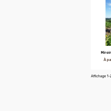
Miroi
À pa
Affichage 1-2