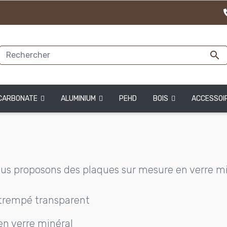

CARBONATE
ALUMINIUM
PEHD
BOIS
ACCESSOI
us proposons des plaques sur mesure en verre mi
 trempé transparent
 en verre minéral