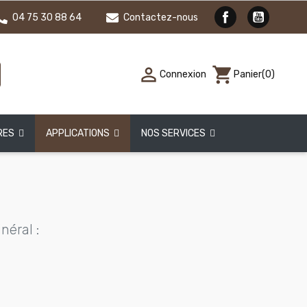
04 75 30 88 64
Contactez-nous

shopping_cart
Connexion
Panier
(0)
RES
APPLICATIONS
NOS SERVICES
néral :