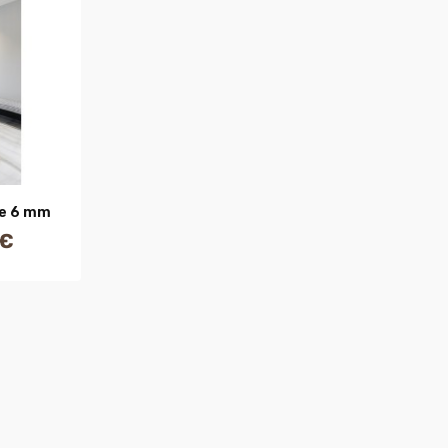
R
de 6 mm
 €