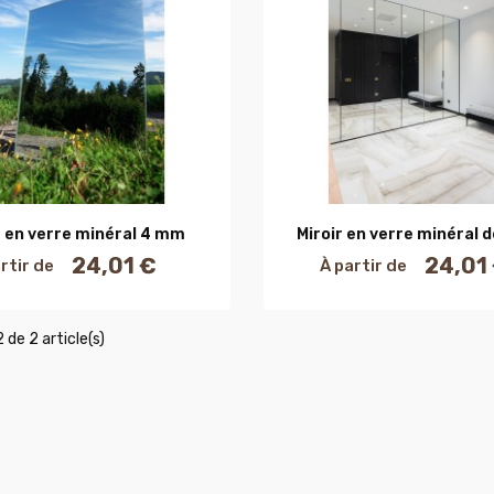
AJOUTER AU PANIER
AJOUTER AU PANIE
r en verre minéral 4 mm
Miroir en verre minéral 
24,01 €
24,01
rtir de
À partir de
Prix
Prix
 de 2 article(s)