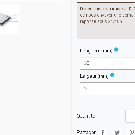
Dimensions maximums :
100
de nous envoyer une demand
réponse sous 24/48h
info
Longueur
(
mm
)
info
Largeur
(
mm
)
Quantité
-
Partager