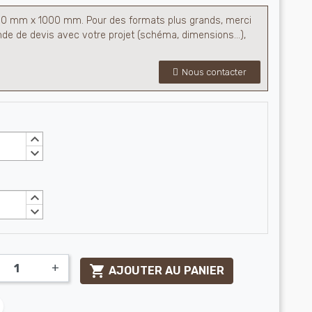
0 mm x 1000 mm. Pour des formats plus grands, merci
e de devis avec votre projet (schéma, dimensions…),
Nous contacter
keyboard_arrow_up
keyboard_arrow_down
keyboard_arrow_up
keyboard_arrow_down
+

AJOUTER AU PANIER