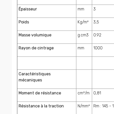
Épaisseur
mm
3
Poids
Kg/m²
3,5
Masse volumique
g.cm3
0.92
Rayon de cintrage
mm
1000
Caractéristiques
mécaniques
Moment de résistance
cm³/m
0,81
Résistance à la traction
N/mm²
Rm : 145 - 