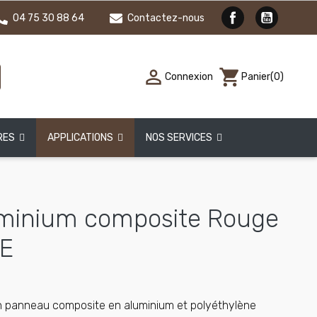
04 75 30 88 64
Contactez-nous

shopping_cart
Connexion
Panier
(0)
RES
APPLICATIONS
NOS SERVICES
minium composite Rouge
TE
n panneau composite en aluminium et polyéthylène