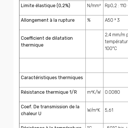
Limite élastique (0,2%)
N/mm²
Rp0,2 : 110 
Allongement à la rupture
%
A50 ³ 3
2,4 mm/m p
Coefficient de dilatation
températur
thermique
100°C
Caractéristiques thermiques
Résistance thermique 1/R
m²K/W
0.0080
Coef. De transmission de la
W/m²K
5,61
chaleur U