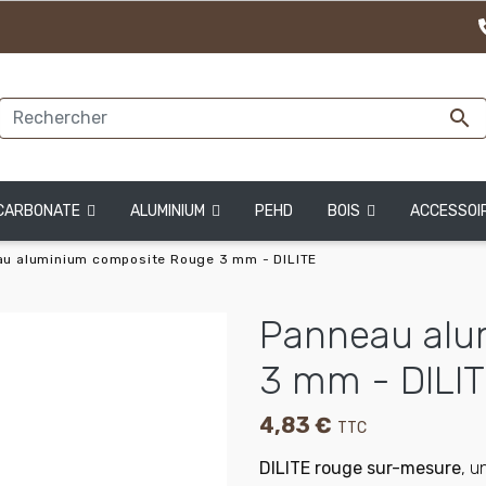

CARBONATE
ALUMINIUM
PEHD
BOIS
ACCESSOI
u aluminium composite Rouge 3 mm - DILITE
Panneau alu
3 mm - DILI
4,83 €
TTC
DILITE rouge sur-mesure
, u