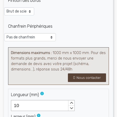
Finition des bords
Chanfrein Périphériques
Dimensions maximums :
1000 mm x 1000 mm. Pour des
formats plus grands, merci de nous envoyer une
demande de devis avec votre projet (schéma,
dimensions…), réponse sous 24/48h
Nous contacter
info
Longueur
(
mm
)
keyboard_arrow_up
keyboard_arrow_down
info
Largeur
(
mm
)