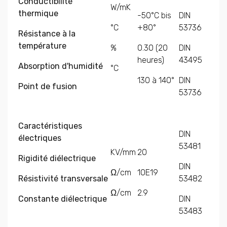
Conductibilité
W/mK
thermique
-50°C bis
DIN
°C
+80°
53736
Résistance à la
température
%
0.30 (20
DIN
heures)
43495
Absorption d'humidité
°C
130 à 140°
DIN
Point de fusion
53736
Caractéristiques
DIN
électriques
53481
KV/mm
20
Rigidité diélectrique
DIN
Ω/cm
10E19
Résistivité transversale
53482
Ω/cm
2.9
Constante diélectrique
DIN
53483