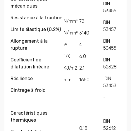
DIN
mécaniques
53455
Résistance à la traction
N/mm²
72
DIN
Limite élastique (0,2%)
53457
N/mm²
3140
Allongement à la
DIN
%
4
rupture
53455
1/K
6.8
Coefficient de
DIN
dilatation linéaire
52328
KJ/m2
2.1
Résilience
DIN
mm
1650
53453
Cintrage à froid
-
Caractéristiques
thermiques
DIN
0.18
52612