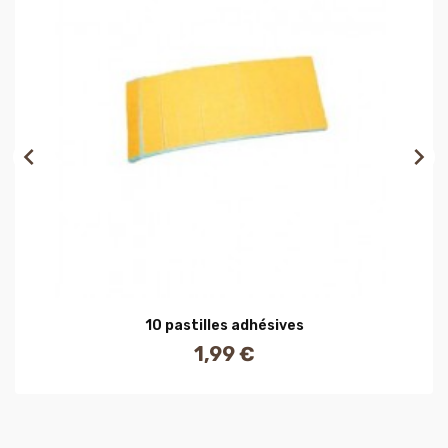


10 pastilles adhésives
1,99 €
Prix