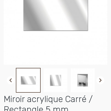


Miroir acrylique Carré /
Rectangle 5 mm