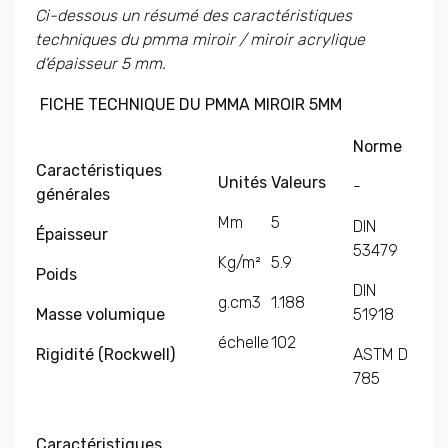
Ci-dessous un résumé des caractéristiques
techniques du pmma miroir / miroir acrylique
d'épaisseur 5 mm.
FICHE TECHNIQUE DU PMMA MIROIR 5MM
Norme
Caractéristiques
Unités
Valeurs
-
générales
Mm
5
DIN
Épaisseur
53479
Kg/m²
5.9
Poids
DIN
g.cm3
1.188
Masse volumique
51918
échelle
102
Rigidité (Rockwell)
ASTM D
785
Caractéristiques