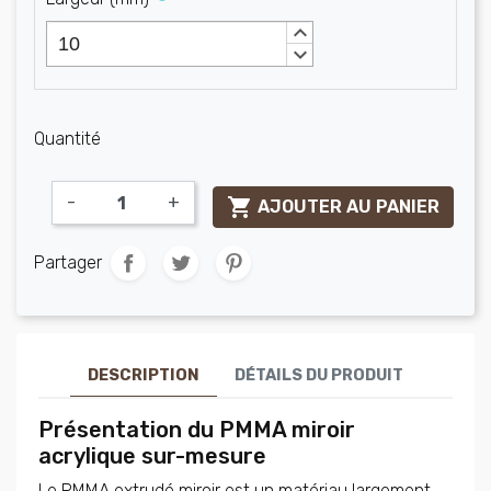
keyboard_arrow_up
keyboard_arrow_down
Quantité
-
+

AJOUTER AU PANIER
Partager
DESCRIPTION
DÉTAILS DU PRODUIT
Présentation du PMMA miroir
acrylique sur-mesure
Le PMMA extrudé miroir est un matériau largement