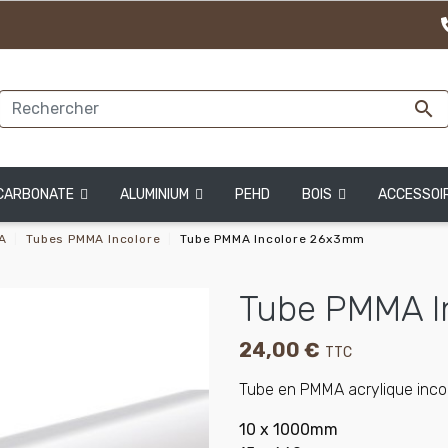

CARBONATE
ALUMINIUM
PEHD
BOIS
ACCESSOI
A
Tubes PMMA Incolore
Tube PMMA Incolore 26x3mm
Tube PMMA I
24,00 €
TTC
Tube en PMMA acrylique incolo
10 x 1000mm