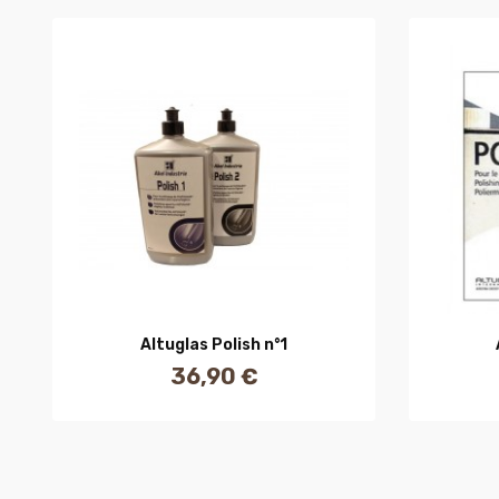
AJOUTER AU PANIER
Altuglas Polish n°1
36,90 €
Prix