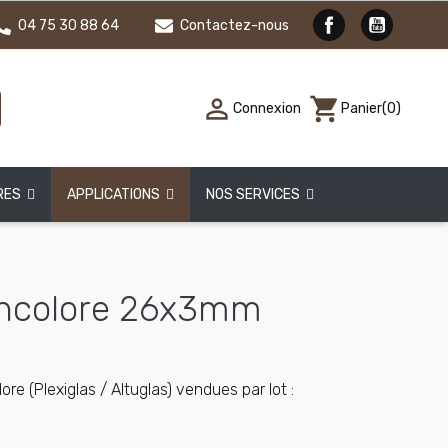
04 75 30 88 64
Contactez-nous

shopping_cart
Connexion
Panier
(0)
RES
APPLICATIONS
NOS SERVICES
ncolore 26x3mm
re (Plexiglas / Altuglas) vendues par lot :