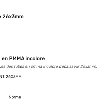
re 26x3mm
s en PMMA incolore
ues des tubes en pmma incolore d'épaisseur 26x3mm.
ENT 26X3MM
Norme
-