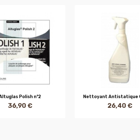
AJOUTER AU PANIER
AJOUTER AU PANIE
Altuglas Polish n°2
Nettoyant Antistatique 
36,90 €
26,40 €
Prix
Prix