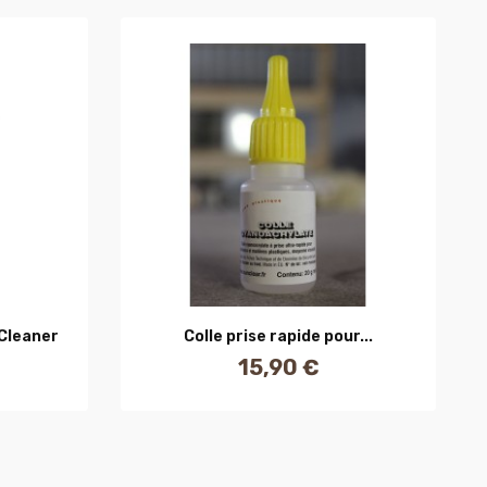
R
AJOUTER AU PANIER
Cleaner
Colle prise rapide pour...
15,90 €
Prix