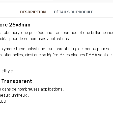
DESCRIPTION
DÉTAILS DU PRODUIT
olore 26x3mm
é, le tube acrylique possède une transparence et une brillance i
idéal pour de nombreuses applications.
olymère thermoplastique transparent et rigide, connu pour ses 
ptionnelles, ainsi que sa légèreté : les plaques PMMA sont deux
éthyle.
é Transparent
s dans de nombreuses applications :
neaux lumineux...
 LED