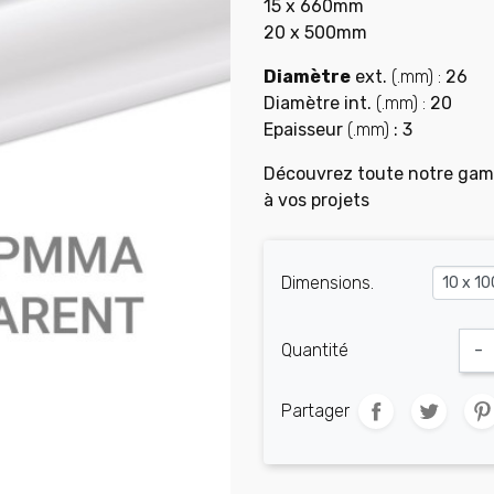
15 x 660mm
20 x 500mm
Diamètre
ext.
(.mm) :
26
Diamètre
int.
(.mm) :
20
Epaisseur
(.mm)
:
3
Découvrez toute notre ga
à vos projets
Dimensions.
Quantité
-
Partager