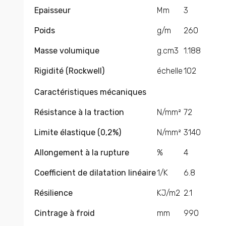
Epaisseur
Mm
3
Poids
g/m
260
Masse volumique
g.cm3
1.188
Rigidité (Rockwell)
échelle
102
Caractéristiques mécaniques
Résistance à la traction
N/mm²
72
Limite élastique (0,2%)
N/mm²
3140
Allongement à la rupture
%
4
Coefficient de dilatation linéaire
1/K
6.8
Résilience
KJ/m2
2.1
Cintrage à froid
mm
990